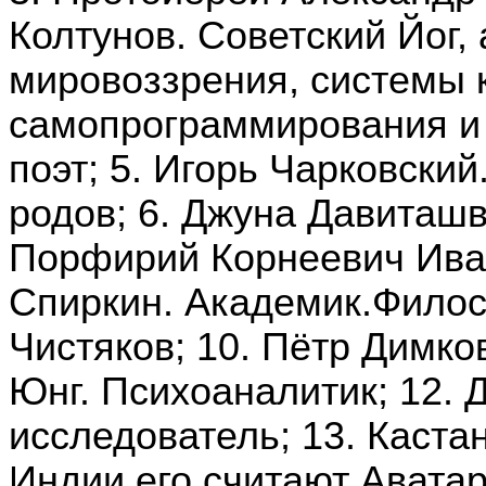
Колтунов. Советский Йог,
мировоззрения, системы 
самопрограммирования и 
поэт; 5. Игорь Чарковски
родов; 6. Джуна Давиташв
Порфирий Корнеевич Иван
Спиркин. Академик.Филосо
Чистяков; 10. Пётр Димков
Юнг. Психоаналитик; 12.
исследователь; 13. Каста
Индии его считают Аватар